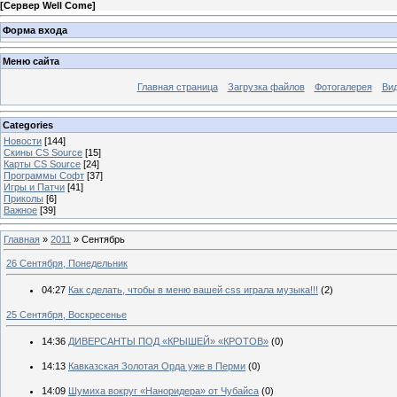
[
Сервер Well Come
]
Форма входа
Меню сайта
Главная страница
Загрузка файлов
Фотогалерея
Вид
Categories
Новости
[144]
Скины CS Source
[15]
Карты CS Source
[24]
Программы Софт
[37]
Игры и Патчи
[41]
Приколы
[6]
Важное
[39]
Главная
»
2011
»
Сентябрь
26 Сентября, Понедельник
04:27
Как сделать, чтобы в меню вашей css играла музыка!!!
(2)
25 Сентября, Воскресенье
14:36
ДИВЕРСАНТЫ ПОД «КРЫШЕЙ» «КРОТОВ»
(0)
14:13
Кавказская Золотая Орда уже в Перми
(0)
14:09
Шумиха вокруг «Наноридера» от Чубайса
(0)