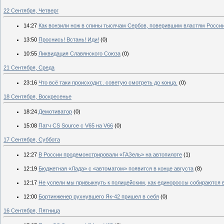
22 Сентября, Четверг
14:27
Как вонзили нож в спины тысячам Сербов, поверившим властям России
13:50
Проснись! Встань! Иди!
(0)
10:55
Ликвидация Славянского Союза
(0)
21 Сентября, Среда
23:16
Что всё таки происходит.. советую смотреть до конца.
(0)
18 Сентября, Воскресенье
18:24
Демотиватор
(0)
15:08
Патч CS Source с V65 на V66
(0)
17 Сентября, Суббота
12:27
В России продемонстрировали «ГАЗель» на автопилоте
(1)
12:19
Бюджетная «Лада» с «автоматом» появится в конце августа
(8)
12:17
Не успели мы привыкнуть к полицейским, как единороссы собираются 
12:00
Бортинженер рухнувшего Як-42 пришел в себя
(0)
16 Сентября, Пятница