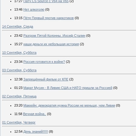
17:27
Патч CS Source с V64 на V65
(2)
13:46
Нет алкоголю
(0)
13:15
Пётр Первый против наркотиков
(0)
14 Сентября, Среда
23:42
Разгром Пятой Колонны. Иосиф Сталин
(0)
15:27
наши деньги их небольшая история
(2)
10 Сентября, Суббота
23:34
Россия готовится к войне?
(2)
03 Сентября, Суббота
12:38
Запрещённый фильм от КПЕ
(2)
01:23
Марат Мусин - В Ливию США и НАТО пришли за Россией
(0)
02 Сентября, Пятница
23:20
Маккейн: демократия нужна России не меньше, чем Ливии
(0)
11:58
Вечная война..
(0)
01 Сентября, Четверг
12:54
День знаний!!!!!!
(8)