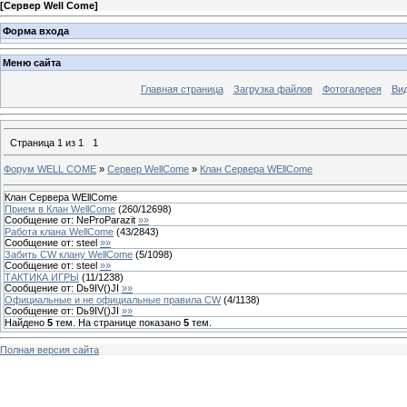
[
Сервер Well Come
]
Форма входа
Меню сайта
Главная страница
Загрузка файлов
Фотогалерея
Вид
Страница
1
из
1
1
Форум WELL COME
»
Сервер WellCome
»
Клан Сервера WEllCome
Клан Сервера WEllCome
Прием в Клан WellCome
(
260
/
12698
)
Сообщение от:
NeProParazit
»»
Работа клана WellCome
(
43
/
2843
)
Сообщение от:
steel
»»
Забить CW клану WellCome
(
5
/
1098
)
Сообщение от:
steel
»»
ТАКТИКА ИГРЫ
(
11
/
1238
)
Сообщение от:
Dь9IV()JI
»»
Официальные и не официальные правила CW
(
4
/
1138
)
Сообщение от:
Dь9IV()JI
»»
Найдено
5
тем. На странице показано
5
тем.
Полная версия сайта